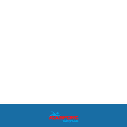
Obóz zimowy – formularz zgłoszeniowy
Udostępniamy Państwu formularz
zgłoszeniowy na Sportowy Obóz Zimowy
17 listopada 2016
Aktualności
By
administratorek