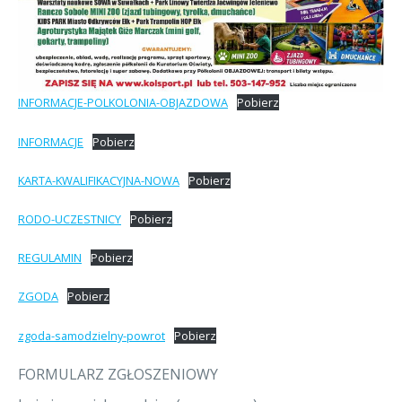
INFORMACJE-POLKOLONIA-OBJAZDOWA
Pobierz
INFORMACJE
Pobierz
KARTA-KWALIFIKACYJNA-NOWA
Pobierz
RODO-UCZESTNICY
Pobierz
REGULAMIN
Pobierz
ZGODA
Pobierz
zgoda-samodzielny-powrot
Pobierz
FORMULARZ ZGŁOSZENIOWY