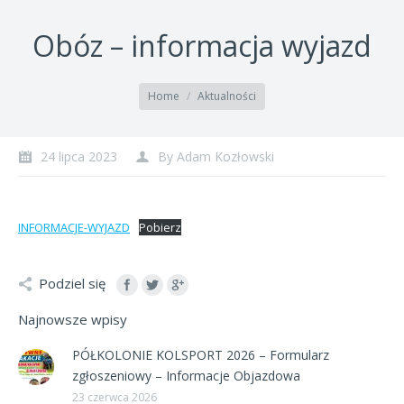
Obóz – informacja wyjazd
You are here:
Home
Aktualności
24 lipca 2023
By
Adam Kozłowski
INFORMACJE-WYJAZD
Pobierz
Podziel się
Najnowsze wpisy
PÓŁKOLONIE KOLSPORT 2026 – Formularz
zgłoszeniowy – Informacje Objazdowa
23 czerwca 2026