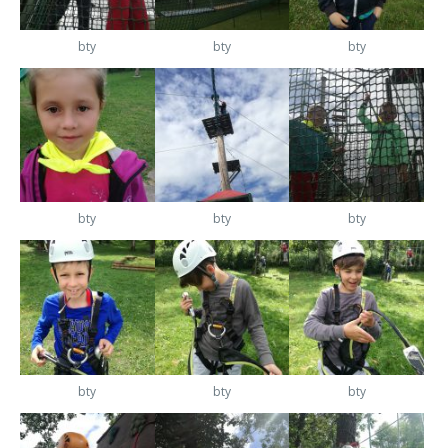
bty
bty
bty
bty
bty
bty
bty
bty
bty