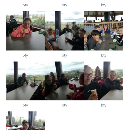
bty
bty
bty
bty
bty
bty
bty
bty
bty