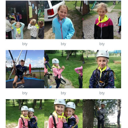
bty
bty
bty
bty
bty
bty