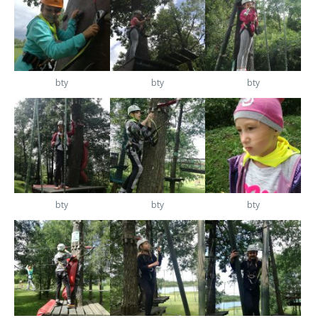
bty
bty
bty
bty
bty
bty