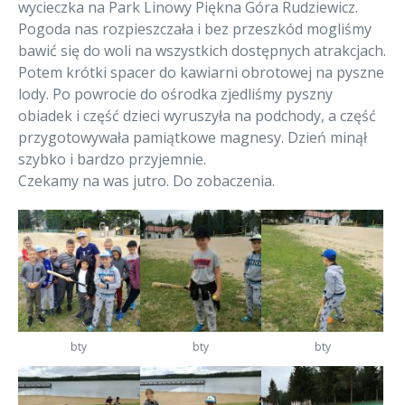
wycieczka na Park Linowy Piękna Góra Rudziewicz.
Pogoda nas rozpieszczała i bez przeszkód mogliśmy
bawić się do woli na wszystkich dostępnych atrakcjach.
Potem krótki spacer do kawiarni obrotowej na pyszne
lody. Po powrocie do ośrodka zjedliśmy pyszny
obiadek i część dzieci wyruszyła na podchody, a część
przygotowywała pamiątkowe magnesy. Dzień minął
szybko i bardzo przyjemnie.
Czekamy na was jutro. Do zobaczenia.
bty
bty
bty