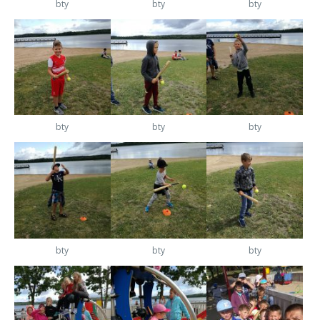
bty
bty
bty
bty
bty
bty
bty
bty
bty