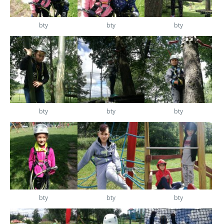
bty
bty
bty
bty
bty
bty
bty
bty
bty