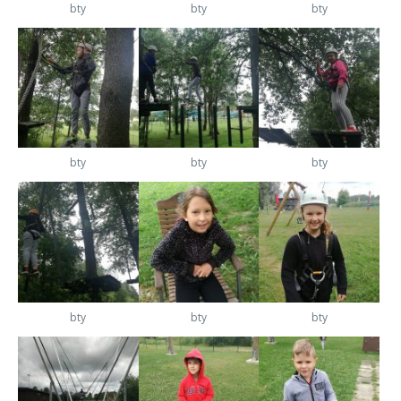
bty
bty
bty
bty
bty
bty
bty
bty
bty