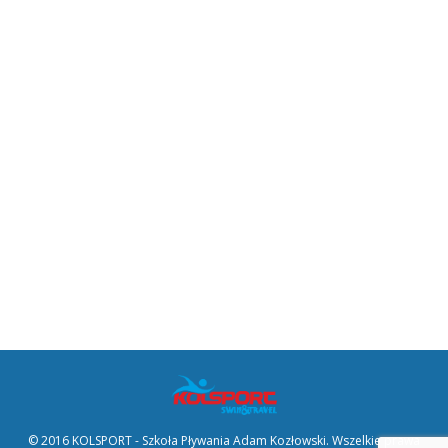
1 Dzień obozu zimowego za nami :)
Pierwszy dzień obozu zim owego już za nami.
Aktywnie i miło rozpoczęliśmy nasz obóz
zimowy w Olecku. W hotelu zakwaterowaliśmy…
22 stycznia 2017
Aktualności
,
Obozy zimowe
By
Adam Kozłowski
© 2016 KOLSPORT - Szkoła Pływania Adam Kozłowski. Wszelkie prawa