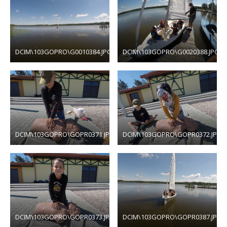
DCIM\103GOPRO\G0010384.JPG
DCIM\103GOPRO\G0020388.JPG
DCIM\103GOPRO\GOPR0371.JPG
DCIM\103GOPRO\GOPR0372.JPG
DCIM\103GOPRO\GOPR0373.JPG
DCIM\103GOPRO\GOPR0387.JPG