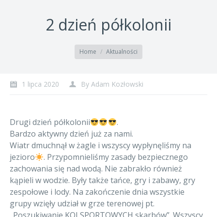
2 dzień półkolonii
You are here:
Home
Aktualności
1 lipca 2020
By
Adam Kozłowski
Drugi dzień półkolonii
.
Bardzo aktywny dzień już za nami.
Wiatr dmuchnął w żagle i wszyscy wypłynęliśmy na
jezioro
. Przypomnieliśmy zasady bezpiecznego
zachowania się nad wodą. Nie zabrakło również
kąpieli w wodzie. Były także tańce, gry i zabawy, gry
zespołowe i lody. Na zakończenie dnia wszystkie
grupy wzięły udział w grze terenowej pt.
„Poszukiwanie KOLSPORTOWYCH skarbów”. Wszyscy