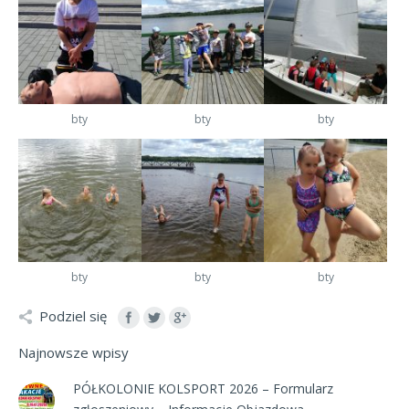
bty
bty
bty
bty
bty
bty
Podziel się
Najnowsze wpisy
PÓŁKOLONIE KOLSPORT 2026 – Formularz