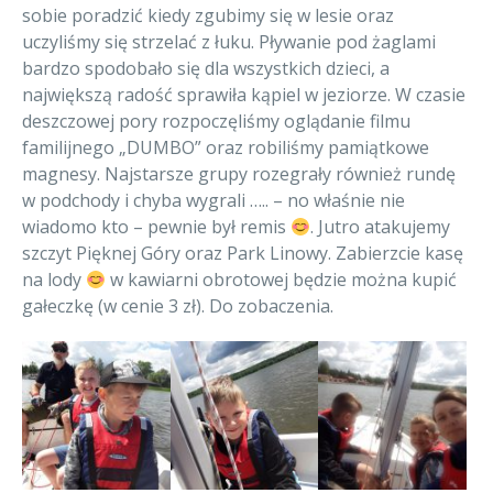
sobie poradzić kiedy zgubimy się w lesie oraz
uczyliśmy się strzelać z łuku. Pływanie pod żaglami
bardzo spodobało się dla wszystkich dzieci, a
największą radość sprawiła kąpiel w jeziorze. W czasie
deszczowej pory rozpoczęliśmy oglądanie filmu
familijnego „DUMBO” oraz robiliśmy pamiątkowe
magnesy. Najstarsze grupy rozegrały również rundę
w podchody i chyba wygrali ….. – no właśnie nie
wiadomo kto – pewnie był remis
. Jutro atakujemy
szczyt Pięknej Góry oraz Park Linowy. Zabierzcie kasę
na lody
w kawiarni obrotowej będzie można kupić
gałeczkę (w cenie 3 zł). Do zobaczenia.