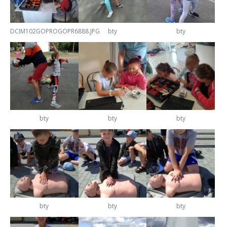
DCIM102GOPROGOPR6888.JPG
bty
bty
bty
bty
bty
bty
bty
bty